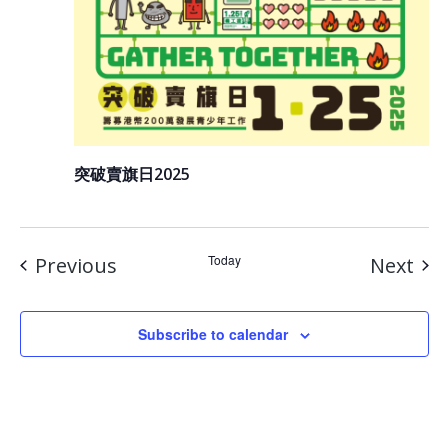
突破賣旗日2025
Events
Today
Eve
Previous
Next
Subscribe to calendar