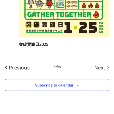
突破賣旗日2025
Events
Today
Eve
Previous
Next
Subscribe to calendar