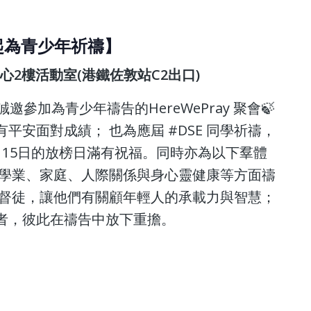
【一起為青少年祈禱】
中心2樓活動室(港鐵佐敦站C2出口)
 誠邀參加為青少年禱告的HereWePray 聚會🍃
平安面對成績； 也為應屆 #DSE 同學祈禱，
月15日的放榜日滿有祝福。同時亦為以下羣體
於學業、家庭、人際關係與身心靈健康等方面禱
基督徒，讓他們有關顧年輕人的承載力與智慧；
作者，彼此在禱告中放下重擔。