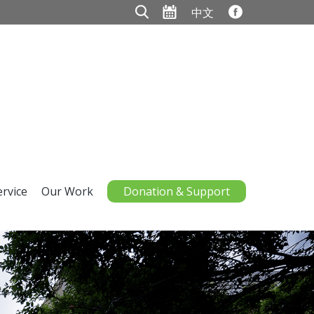
中文
ervice
Our Work
Donation & Support