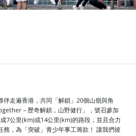
夥伴走遍香港，共同「解鎖」20個山嶺與角
Together – 歷奇解鎖，山野健行」，號召參加
成7公里(km)或14公里(km)的路段，並且合力
任務，為「突破」青少年事工籌款！ 讓我們彼