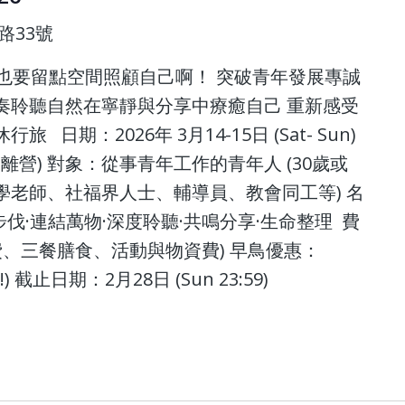
路33號
也要留點空間照顧自己啊！ 突破青年發展專誠
奏聆聽自然在寧靜與分享中療癒自己 重新感受
日期：2026年 3月14-15日 (Sat- Sun)
pm離營) 對象：從事青年工作的青年人 (30歲或
學老師、社福界人士、輔導員、教會同工等) 名
慢步伐·連結萬物·深度聆聽·共鳴分享·生命整理 費
宿營費、三餐膳食、活動與物資費) 早鳥優惠：
) 截止日期：2月28日 (Sun 23:59)