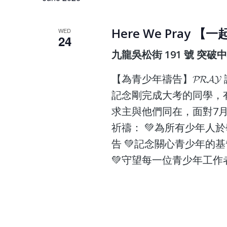
Here We Pray 
WED
24
九龍吳松街 191 號 突破
【為青少年禱告】𝓟𝓡𝓐
記念剛完成大考的同學，有
求主與他們同在，面對7
祈禱： 💚為所有少年人
告 💚記念關心青少年的
💚守望每一位青少年工