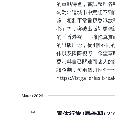
的重點特色，嘗試整理各
勾勒出這城市中意想不到
處。相對平常書寫香港故
心」等，突破出版社更強
的「香港觀」，擁抱真實
的出版理念，從4個不同
作以及國際視野，希望幫
香港與自己關連而迷人的
讀企劃，每兩個月推介一
https://btgalleries.br
March 2026
青休行旅 (春季期) 20
SAT