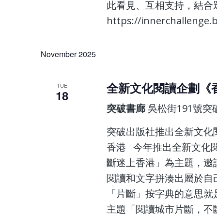
此看見、互相支持，結合眾
https://innerchallenge.
November 2025
全新文化閱讀企劃《
TUE
18
突破書廊
吳松街191號
突破出版社推出全新文化
香港 今年推出全新文化
斷迷上香港」為主題，邀
閱讀和文字拼湊出屬於自
「片斷」按字典的意思就
主題「閱讀城市片斷，不