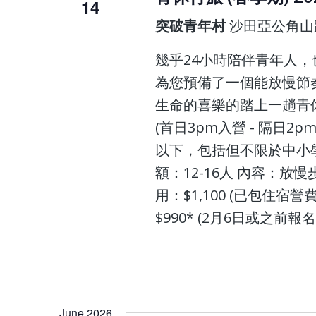
14
突破青年村
沙田亞公角山
幾乎24小時陪伴青年人，
為您預備了一個能放慢節
生命的喜樂的踏上一趟青休行旅 
(首日3pm入營 - 隔日2
以下，包括但不限於中小
額：12-16人 內容：放
用：$1,100 (已包住
$990* (2月6日或之前報名!
June 2026