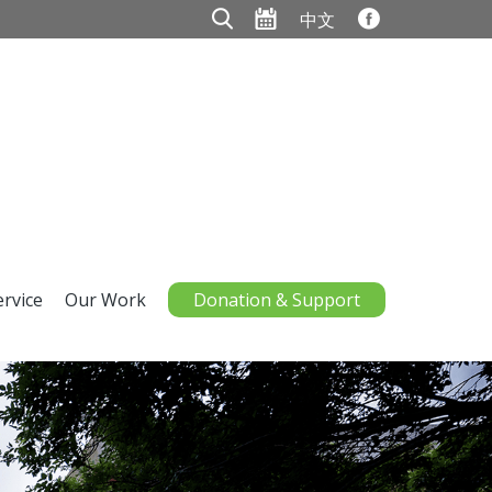
中文
ervice
Our Work
Donation & Support