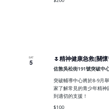
$200
🌷精神健康急救(關懷
SAT
5
佐敦吳松街191號突破中
突破輔導中心將於8-9月
家了解常見的青少年精神
到適切的支援！
$100