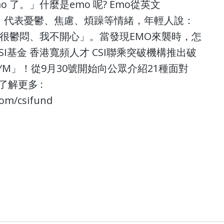
 了。」什麼是emo 呢? Emo從英文
寫而成，代表憂鬱、焦慮、煩躁等情緒，年輕人說：
我很鬱悶、我不開心」。當發現EMO來襲時，怎
SI基金 香港寬頻人才 CSI聯乘突破機構推出破
 GYM」！從9月30號開始向公眾介紹21種面對
了解更多 :
com/csifund