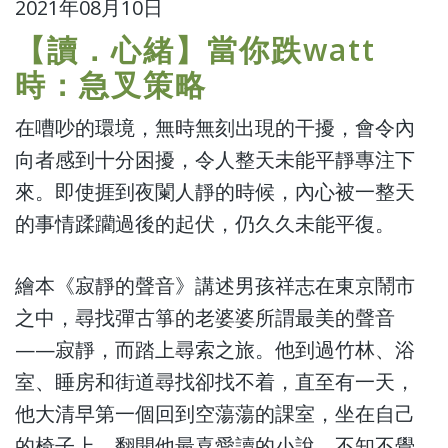
2021年08月10日
【讀．心緒】當你跌watt
時：急叉策略
在嘈吵的環境，無時無刻出現的干擾，會令內
向者感到十分困擾，令人整天未能平靜專注下
來。即使捱到夜闌人靜的時候，內心被一整天
的事情蹂躪過後的起伏，仍久久未能平復。
繪本《寂靜的聲音》講述男孩祥志在東京鬧市
之中，尋找彈古箏的老婆婆所謂最美的聲音
——寂靜，而踏上尋索之旅。他到過竹林、浴
室、睡房和街道尋找卻找不着，直至有一天，
他大清早第一個回到空蕩蕩的課室，坐在自己
的椅子上，翻開他最喜愛讀的小說，不知不覺