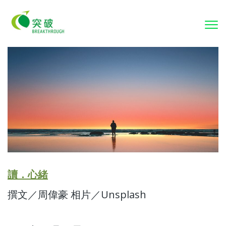
To
nav
讀．心緒
撰文／周偉豪 相片／Unsplash