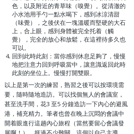
色，以及附近的青草味（嗅覺）。從清澈的
小水池用手勺一點水喝下，感到冰涼清甜
（味覺），之後伏在一塊溫暖而堅硬的大石
上，合上眼，感到身體被完全托着（觸
覺），完全的放心和放鬆，在這裡待多久也
可以。
回到此時此刻：當你感到休息足夠了，慢慢
地把注意力回到呼吸當中，讓意識返回此時
此刻的坐位上。慢慢打開雙眼。
以上是第一次的練習，熟習之後可以按環境需
要，隨時隨地造訪。可以找個無人的會議室，
甚至洗手間，花3 至5 分鐘造訪一下內心的避風
港，補充精力。筆者也曾在晚上沉悶的會議中
開着眼進行這趟內心旅程（當然要留心會議發
展啊！），捱過不少難關。這個以自己主導，