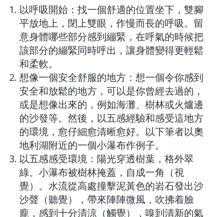
以呼吸開始：找一個舒適的位置坐下，雙腳
平放地上，閉上雙眼，作慢而長的呼吸。留
意身體哪些部分感到繃緊，在呼氣的時候把
該部分的繃緊同時呼出，讓身體變得更輕鬆
和柔軟。
想像一個安全舒服的地方：想一個令你感到
安全和放鬆的地方，可以是你曾經去過的，
或是想像出來的，例如海灘、樹林或火爐邊
的沙發等。然後，以五感經驗和感受這地方
的環境，愈仔細愈清晰愈好。以下筆者以奧
地利湖附近的一個小瀑布作例子。
以五感感受環境：陽光穿透樹葉，格外翠
綠。小瀑布被樹林掩蓋，自成一角（視
覺）。水流從高處撞擊泥黃色的岩石發出沙
沙聲（聽覺），帶來陣陣微風，吹拂着臉
龐，感到十分清涼（觸覺），嗅到清新的氣