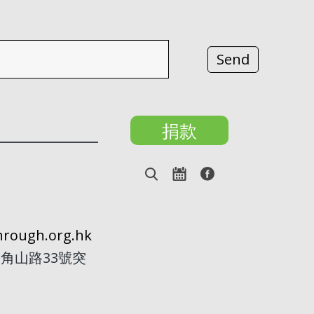
捐款
rough.org.hk
角山路33號突