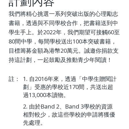
計劃內容
我們將精心挑選一系列突破出版的心理勵志
書籍，透過與不同學校合作，把書籍送到中
學生手上。於
2022
年，我們期望可接觸
60
至
80
間中學，每間學校送出
100
本突破書籍，
目標籌募金額為港幣
20
萬元。誠邀你捐款支
持這計劃，一起鼓勵及推動青少年閱讀！
註：
1. 自2016年來，透過「中學生贈閱計
劃」受惠的學校近170間，共送出超
過13,000本讀物。
2. 由於Band 2、Band 3學校的資源
相對較少，故這些學校的申請將獲優
先處理。