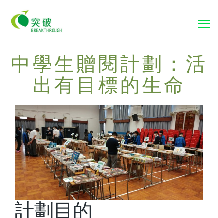
To
nav
中學生贈閱計劃：活
出有目標的生命
計劃目的