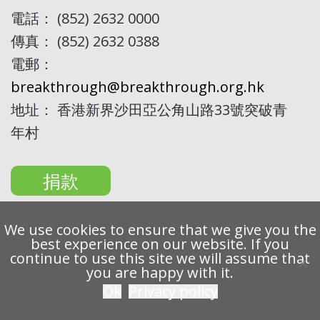
電話： (852) 2632 0000
傳真： (852) 2632 0388
電郵：
breakthrough@breakthrough.org.hk
地址： 香港新界沙田亞公角山路33號突破青
年村
捐款
We use cookies to ensure that we give you the
best experience on our website. If you
continue to use this site we will assume that
Copyright 2022 Breakthrough Ltd. All rights reserved.
you are happy with it.
Ok
Privacy policy
私隱條例
免責聲明