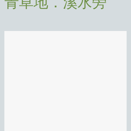
青草地．溪水旁