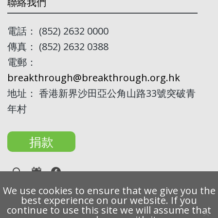
聯絡我們
電話： (852) 2632 0000
傳真： (852) 2632 0388
電郵：
breakthrough@breakthrough.org.hk
地址： 香港新界沙田亞公角山路33號突破青
年村
捐款
We use cookies to ensure that we give you the
best experience on our website. If you
Copyright 2022 Breakthrough Ltd. All rights reserved.
continue to use this site we will assume that