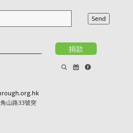
捐款
rough.org.hk
角山路33號突