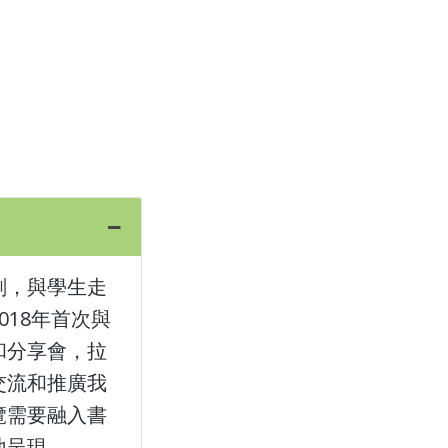
劃，與學生走
18年首次與
和分享會，拉
交流和推廣我
覽需要融入書
地呈現。