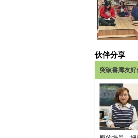
伙伴分享
突破書廊友好伙
廊的場景，把