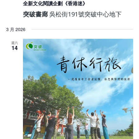
全新文化閱讀企劃《香港迷》
突破書廊
吳松街191號突破中心地下
3 月 2026
週六
14