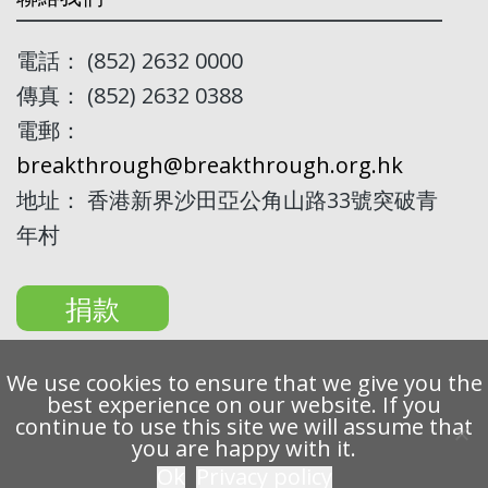
電話： (852) 2632 0000
傳真： (852) 2632 0388
電郵：
breakthrough@breakthrough.org.hk
地址： 香港新界沙田亞公角山路33號突破青
年村
捐款
We use cookies to ensure that we give you the
best experience on our website. If you
continue to use this site we will assume that
Copyright 2022 Breakthrough Ltd. All rights reserved.
you are happy with it.
Ok
Privacy policy
私隱條例
免責聲明