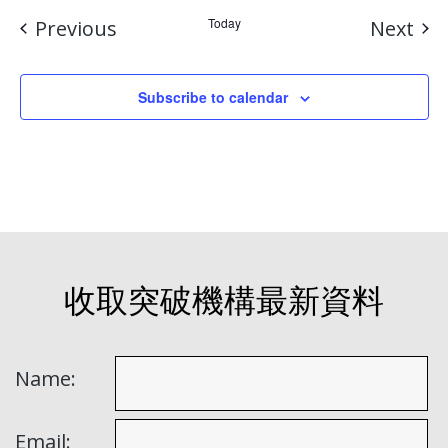
Events
Today
Eve
Previous
Next
Subscribe to calendar
收取突破機構最新資料
Name:
Email: