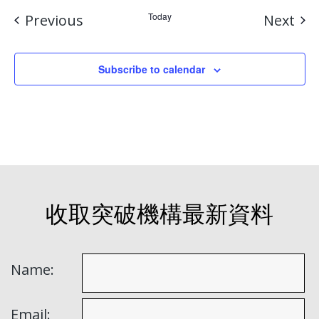
Events
Today
Eve
Previous
Next
Subscribe to calendar
收取突破機構最新資料
Name:
Email: