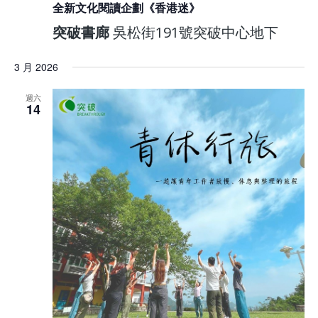
全新文化閱讀企劃《香港迷》
突破書廊
吳松街191號突破中心地下
3 月 2026
週六
14