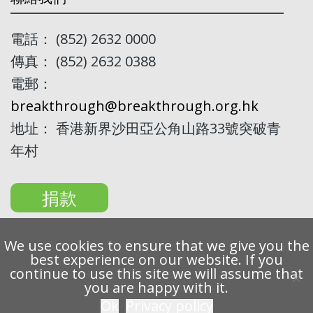
電話： (852) 2632 0000
傳真： (852) 2632 0388
電郵：
breakthrough@breakthrough.org.hk
地址： 香港新界沙田亞公角山路33號突破青
年村
捐款
We use cookies to ensure that we give you the
best experience on our website. If you
continue to use this site we will assume that
Copyright 2022 Breakthrough Ltd. All rights reserved.
you are happy with it.
Ok
Privacy policy
私隱條例
免責聲明