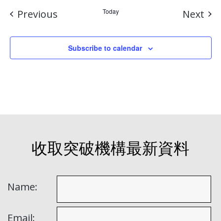
Events
Today
Eve
Previous
Next
Subscribe to calendar
收取突破機構最新資料
Name:
Email: