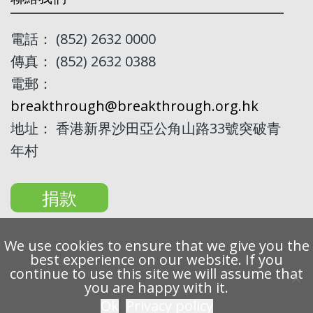
電話： (852) 2632 0000
傳真： (852) 2632 0388
電郵：
breakthrough@breakthrough.org.hk
地址： 香港新界沙田亞公角山路33號突破青
年村
捐款
We use cookies to ensure that we give you the
best experience on our website. If you
continue to use this site we will assume that
Copyright 2022 Breakthrough Ltd. All rights reserved.
you are happy with it.
Ok
Privacy policy
私隱條例
免責聲明