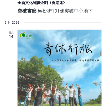
全新文化閱讀企劃《香港迷》
突破書廊
吳松街191號突破中心地下
3 月 2026
週六
14