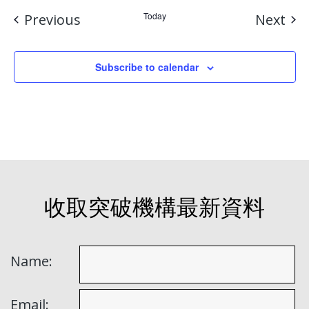
Events
Today
Eve
Previous
Next
Subscribe to calendar
收取突破機構最新資料
Name:
Email: