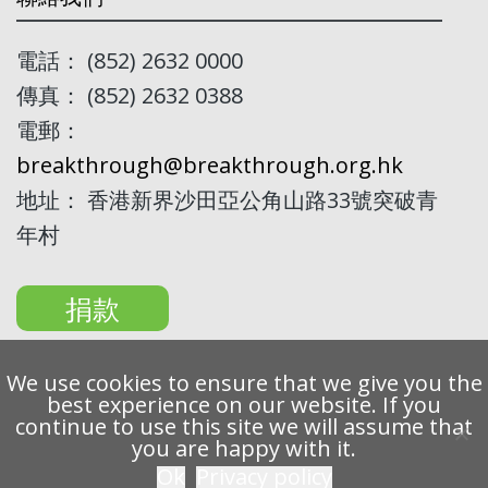
電話： (852) 2632 0000
傳真： (852) 2632 0388
電郵：
breakthrough@breakthrough.org.hk
地址： 香港新界沙田亞公角山路33號突破青
年村
捐款
We use cookies to ensure that we give you the
best experience on our website. If you
continue to use this site we will assume that
Copyright 2022 Breakthrough Ltd. All rights reserved.
you are happy with it.
Ok
Privacy policy
私隱條例
免責聲明