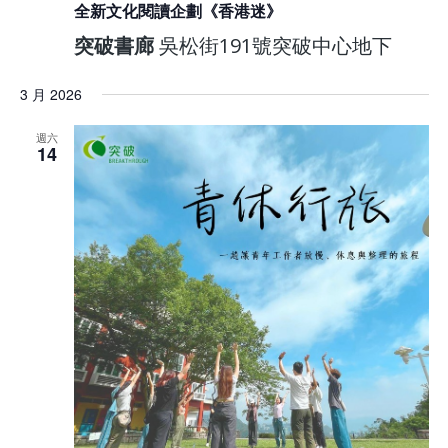
全新文化閱讀企劃《香港迷》
突破書廊
吳松街191號突破中心地下
3 月 2026
週六
14