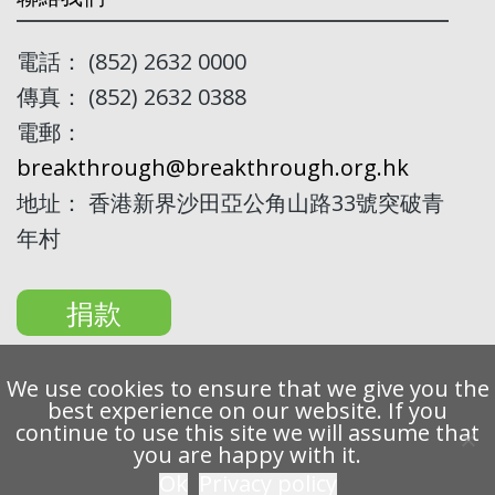
電話： (852) 2632 0000
傳真： (852) 2632 0388
電郵：
breakthrough@breakthrough.org.hk
地址： 香港新界沙田亞公角山路33號突破青
年村
捐款
We use cookies to ensure that we give you the
best experience on our website. If you
continue to use this site we will assume that
Copyright 2022 Breakthrough Ltd. All rights reserved.
you are happy with it.
Ok
Privacy policy
私隱條例
免責聲明