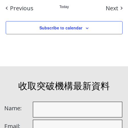
Events
Today
Eve
Previous
Next
Subscribe to calendar
收取突破機構最新資料
Name:
Email: