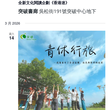
全新文化閱讀企劃《香港迷》
突破書廊
吳松街191號突破中心地下
3 月 2026
週六
14