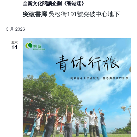
全新文化閱讀企劃《香港迷》
突破書廊
吳松街191號突破中心地下
3 月 2026
週六
14