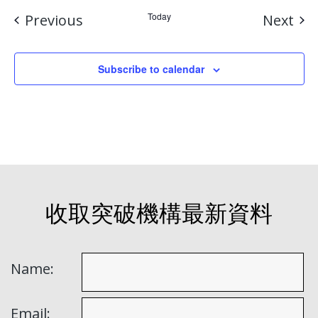
Events
Today
Eve
Previous
Next
Subscribe to calendar
收取突破機構最新資料
Name:
Email: