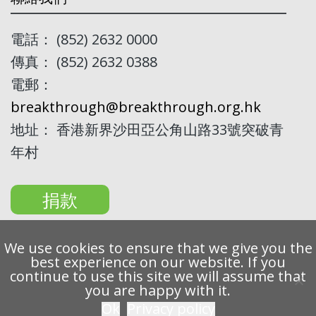
電話： (852) 2632 0000
傳真： (852) 2632 0388
電郵：
breakthrough@breakthrough.org.hk
地址： 香港新界沙田亞公角山路33號突破青
年村
捐款
We use cookies to ensure that we give you the
best experience on our website. If you
continue to use this site we will assume that
Copyright 2022 Breakthrough Ltd. All rights reserved.
you are happy with it.
Ok
Privacy policy
私隱條例
免責聲明