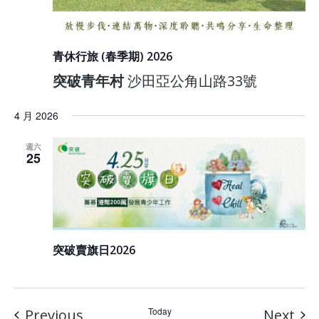
青休行旅 (春季期) 2026
突破青年村
沙田亞公角山路33號
4 月 2026
週六
25
突破賣旗日2026
Events
Today
Eve
Previous
Next