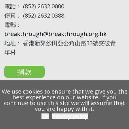
電話： (852) 2632 0000
傳真： (852) 2632 0388
電郵：
breakthrough@breakthrough.org.hk
地址： 香港新界沙田亞公角山路33號突破青
年村
捐款
We use cookies to ensure that we give you the
best experience on our website. If you
continue to use this site we will assume that
Copyright 2022 Breakthrough Ltd. All rights reserved.
you are happy with it.
Ok
Privacy policy
私隱條例
免責聲明