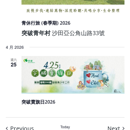
青休行旅 (春季期) 2026
突破青年村
沙田亞公角山路33號
4 月 2026
週六
25
突破賣旗日2026
Events
Today
Eve
Previous
Next