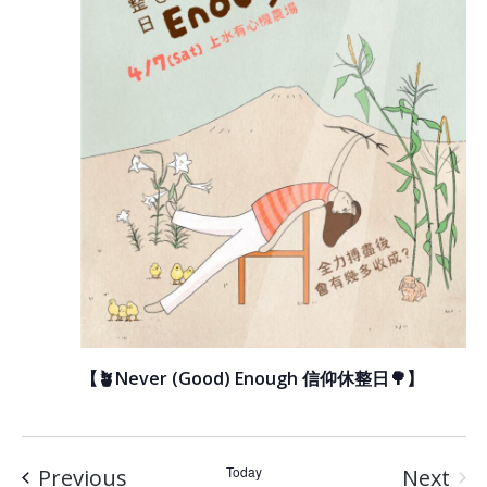
【🪴Never (Good) Enough 信仰休整日🌳】
Events
Today
Previous
Next