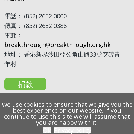
電話： (852) 2632 0000
傳真： (852) 2632 0388
電郵：
breakthrough@breakthrough.org.hk
地址： 香港新界沙田亞公角山路33號突破青
年村
捐款
We use cookies to ensure that we give you the
best experience on our website. If you
continue to use this site we will assume that
Copyright 2022 Breakthrough Ltd. All rights reserved.
you are happy with it.
Ok
Privacy policy
私隱條例
免責聲明