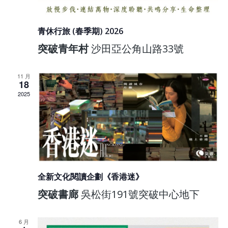
青休行旅 (春季期) 2026
突破青年村
沙田亞公角山路33號
11 月
18
2025
全新文化閱讀企劃《香港迷》
突破書廊
吳松街191號突破中心地下
6 月