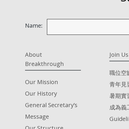
Name:
About
Join Us
Breakthrough
職位空
Our Mission
青年見
Our History
暑期實
General Secretary’s
成為義
Message
Guidel
Our Structure