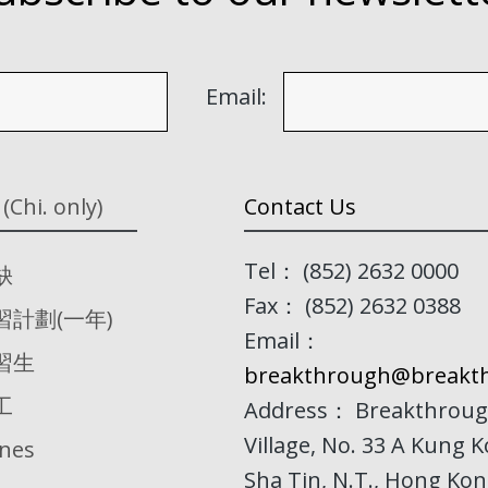
Email:
 (Chi. only)
Contact Us
Tel： (852) 2632 0000
缺
Fax： (852) 2632 0388
習計劃(一年)
Email：
習生
breakthrough@breakth
工
Address： Breakthroug
Village, No. 33 A Kung 
ines
Sha Tin, N.T., Hong Ko