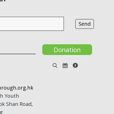
Donation
rough.org.hk
h Youth
Kok Shan Road,
ng