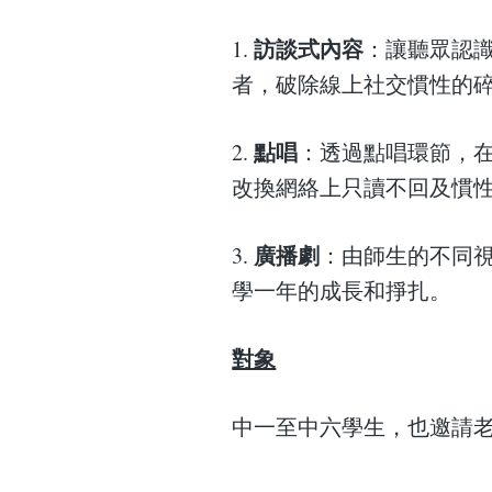
訪談式內容
1.
：讓聽眾認
者，破除線上社交慣性的
點唱
2.
：透過點唱環節，
改換網絡上只讀不回及慣
廣播劇
3.
：由師生的不同
學一年的成長和掙扎。
對象
中一至中六學生，也邀請