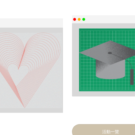
的羣體
建立互相支援
發展全人職志
– 認識未來職場發展
 在人際關係中認識自己
工作文化改變
 學習互助精神及彼此連
– 個人職志的尋索
結
– 實地職場考察
 建立互相支持的羣體關
係
活動一覽