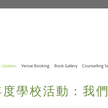
t Updates
Venue Booking
Book Gallery
Counselling S
26年度學校活動：