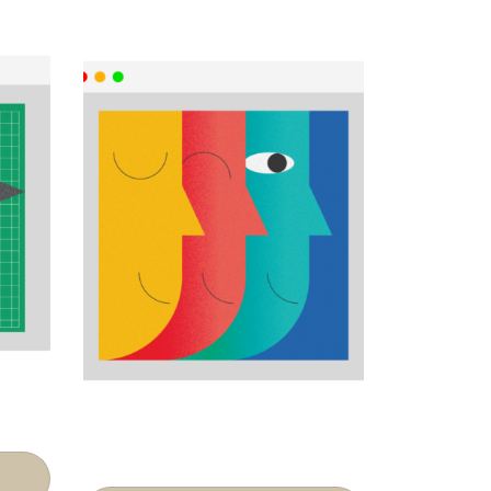
協助老師及家長成爲同
行者
及
– 認識青少年情緒
– 兩代彼此了解和溝通
– 同行者的自我關懷