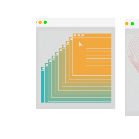
建立整全自
網絡文化中
我
–
應對網絡文化衝擊
–
–
– 自我認識
–