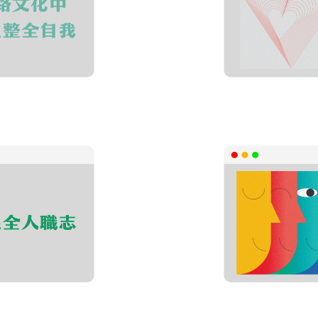
對自我的影響，
了解及接納自己
及個人素養。
建立校園
協助
特質與發展趨勢，
認識 Gen Z 
創多元出路。
相處矛盾，成