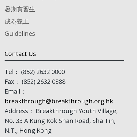
暑期實習生
成為義工
Guidelines
Contact Us
Tel： (852) 2632 0000
Fax： (852) 2632 0388
Email：
breakthrough@breakthrough.org.hk
Address： Breakthrough Youth Village,
No. 33 A Kung Kok Shan Road, Sha Tin,
N.T., Hong Kong