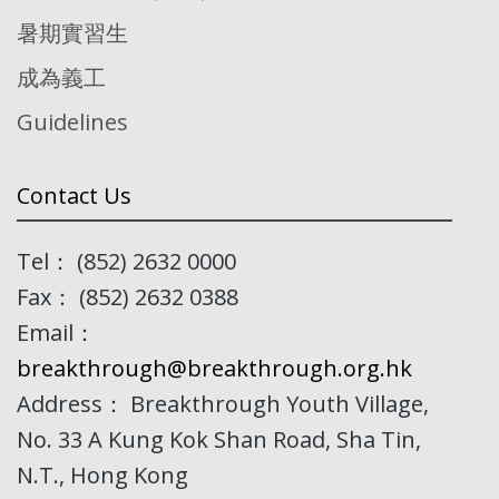
暑期實習生
成為義工
Guidelines
Contact Us
Tel： (852) 2632 0000
Fax： (852) 2632 0388
Email：
breakthrough@breakthrough.org.hk
Address： Breakthrough Youth Village,
No. 33 A Kung Kok Shan Road, Sha Tin,
N.T., Hong Kong