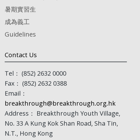
暑期實習生
成為義工
Guidelines
Contact Us
Tel： (852) 2632 0000
Fax： (852) 2632 0388
Email：
breakthrough@breakthrough.org.hk
Address： Breakthrough Youth Village,
No. 33 A Kung Kok Shan Road, Sha Tin,
N.T., Hong Kong