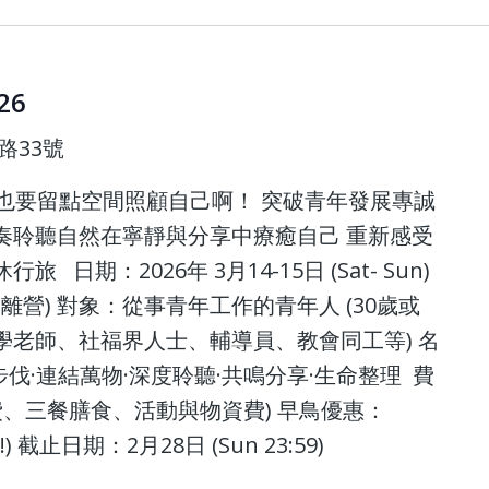
26
路33號
也要留點空間照顧自己啊！ 突破青年發展專誠
奏聆聽自然在寧靜與分享中療癒自己 重新感受
日期：2026年 3月14-15日 (Sat- Sun)
pm離營) 對象：從事青年工作的青年人 (30歲或
學老師、社福界人士、輔導員、教會同工等) 名
慢步伐·連結萬物·深度聆聽·共鳴分享·生命整理 費
宿營費、三餐膳食、活動與物資費) 早鳥優惠：
) 截止日期：2月28日 (Sun 23:59)