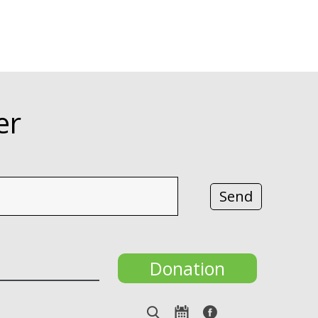
er
Donation