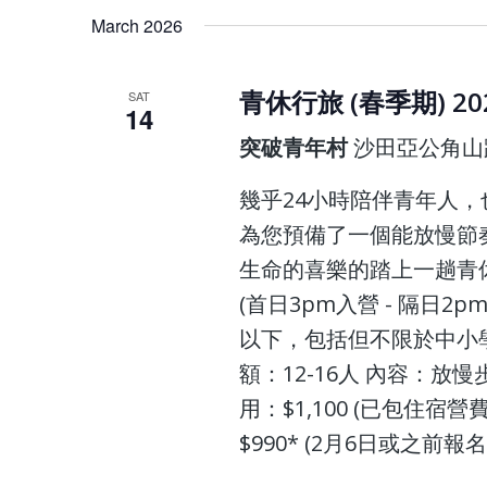
March 2026
青休行旅 (春季期) 20
SAT
14
突破青年村
沙田亞公角山
幾乎24小時陪伴青年人，
為您預備了一個能放慢節
生命的喜樂的踏上一趟青休行旅 
(首日3pm入營 - 隔日2
以下，包括但不限於中小
額：12-16人 內容：放
用：$1,100 (已包住
$990* (2月6日或之前報名!