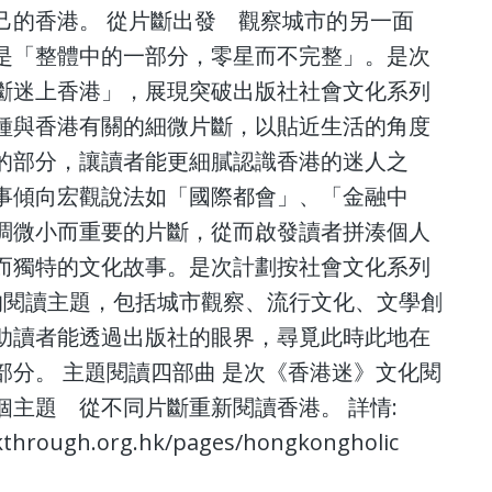
己的香港。 從片斷出發 觀察城市的另一面
是「整體中的一部分，零星而不完整」。是次
斷迷上香港」，展現突破出版社社會文化系列
種與香港有關的細微片斷，以貼近生活的角度
的部分，讓讀者能更細膩認識香港的迷人之
事傾向宏觀說法如「國際都會」、「金融中
調微小而重要的片斷，從而啟發讀者拼湊個人
而獨特的文化故事。是次計劃按社會文化系列
的閱讀主題，包括城市觀察、流行文化、文學創
助讀者能透過出版社的眼界，尋覓此時此地在
部分。 主題閱讀四部曲 是次《香港迷》文化閱
個主題 從不同片斷重新閱讀香港。 詳情:
eakthrough.org.hk/pages/hongkongholic