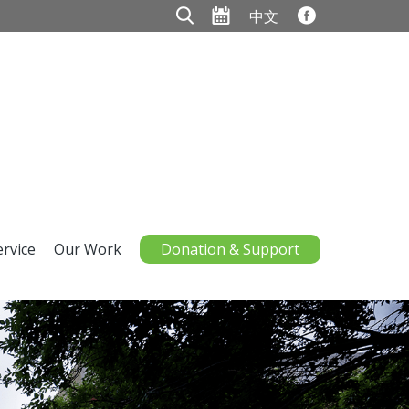
中文
ervice
Our Work
Donation & Support