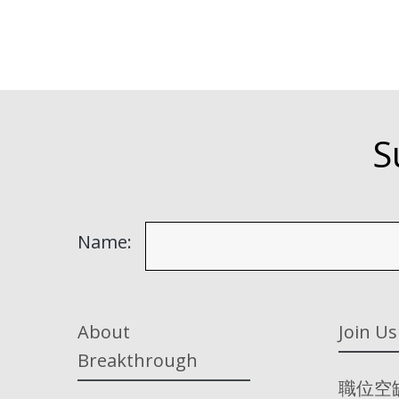
S
Name:
About
Join Us
Breakthrough
職位空