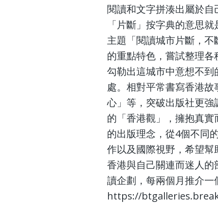
閱讀和文字拼湊出屬於自
「片斷」按字典的意思就
主題「閱讀城市片斷，不
的重點特色，嘗試整理各
勾勒出這城市中意想不到
處。相對平常書寫香港故
心」等，突破出版社更強
的「香港觀」，擁抱真實
的出版理念，從4個不同
作以及國際視野，希望幫
香港與自己關連而迷人的
讀企劃，每兩個月推介一
https://btgalleries.br