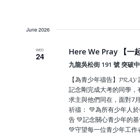
June 2026
Here We Pray 
WED
24
九龍吳松街 191 號 突破
【為青少年禱告】𝓟𝓡𝓐
記念剛完成大考的同學，有
求主與他們同在，面對7
祈禱： 💚為所有少年人
告 💚記念關心青少年的
💚守望每一位青少年工