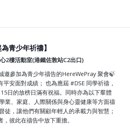
【一起為青少年祈禱】
中心2樓活動室(港鐵佐敦站C2出口)
 誠邀參加為青少年禱告的HereWePray 聚會🍃
平安面對成績； 也為應屆 #DSE 同學祈禱，
月15日的放榜日滿有祝福。同時亦為以下羣體
於學業、家庭、人際關係與身心靈健康等方面禱
基督徒，讓他們有關顧年輕人的承載力與智慧；
作者，彼此在禱告中放下重擔。