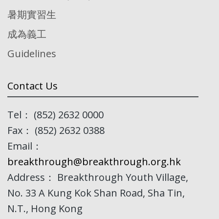
暑期實習生
成為義工
Guidelines
Contact Us
Tel： (852) 2632 0000
Fax： (852) 2632 0388
Email：
breakthrough@breakthrough.org.hk
Address： Breakthrough Youth Village,
No. 33 A Kung Kok Shan Road, Sha Tin,
N.T., Hong Kong