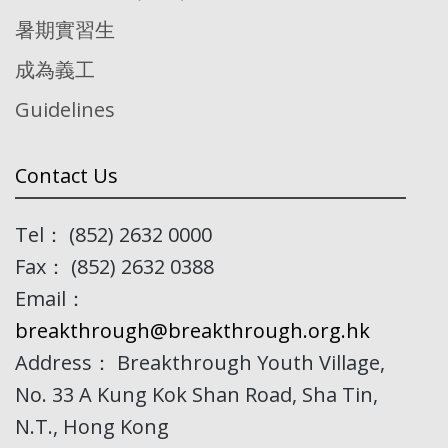
暑期實習生
成為義工
Guidelines
Contact Us
Tel： (852) 2632 0000
Fax： (852) 2632 0388
Email：
breakthrough@breakthrough.org.hk
Address： Breakthrough Youth Village,
No. 33 A Kung Kok Shan Road, Sha Tin,
N.T., Hong Kong