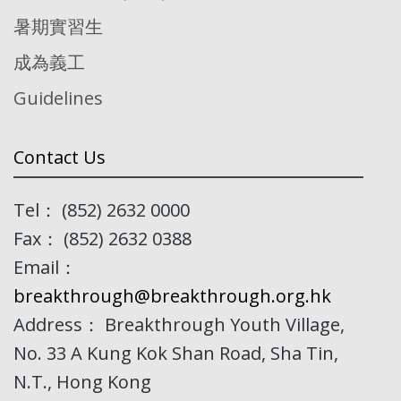
暑期實習生
成為義工
Guidelines
Contact Us
Tel： (852) 2632 0000
Fax： (852) 2632 0388
Email：
breakthrough@breakthrough.org.hk
Address： Breakthrough Youth Village,
No. 33 A Kung Kok Shan Road, Sha Tin,
N.T., Hong Kong