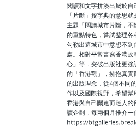
閱讀和文字拼湊出屬於自
「片斷」按字典的意思就
主題「閱讀城市片斷，不
的重點特色，嘗試整理各
勾勒出這城市中意想不到
處。相對平常書寫香港故
心」等，突破出版社更強
的「香港觀」，擁抱真實
的出版理念，從4個不同
作以及國際視野，希望幫
香港與自己關連而迷人的
讀企劃，每兩個月推介一
https://btgalleries.br