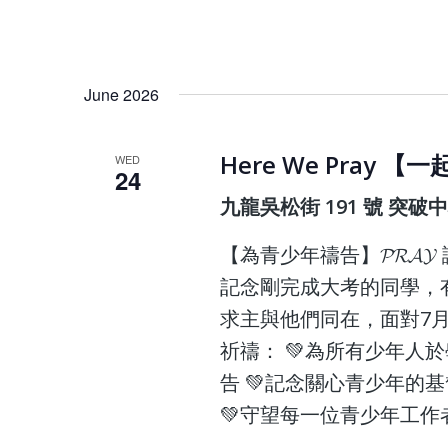
June 2026
Here We Pray 
WED
24
九龍吳松街 191 號 突破
【為青少年禱告】𝓟𝓡𝓐
記念剛完成大考的同學，有
求主與他們同在，面對7
祈禱： 💚為所有少年人
告 💚記念關心青少年的
💚守望每一位青少年工