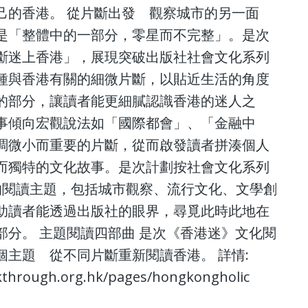
己的香港。 從片斷出發 觀察城市的另一面
是「整體中的一部分，零星而不完整」。是次
斷迷上香港」，展現突破出版社社會文化系列
種與香港有關的細微片斷，以貼近生活的角度
的部分，讓讀者能更細膩認識香港的迷人之
事傾向宏觀說法如「國際都會」、「金融中
調微小而重要的片斷，從而啟發讀者拼湊個人
而獨特的文化故事。是次計劃按社會文化系列
的閱讀主題，包括城市觀察、流行文化、文學創
助讀者能透過出版社的眼界，尋覓此時此地在
部分。 主題閱讀四部曲 是次《香港迷》文化閱
個主題 從不同片斷重新閱讀香港。 詳情:
eakthrough.org.hk/pages/hongkongholic