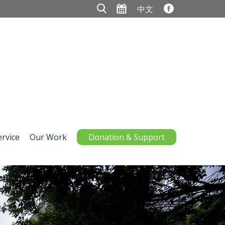
中文
ervice
Our Work
Donation & Support