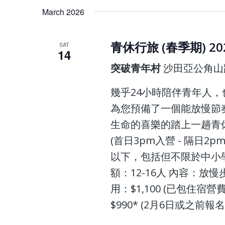
March 2026
青休行旅 (春季期) 20
SAT
14
突破青年村
沙田亞公角山
幾乎24小時陪伴青年人，
為您預備了一個能放慢節
生命的喜樂的踏上一趟青休行旅 
(首日3pm入營 - 隔日2
以下，包括但不限於中小
額：12-16人 內容：放
用：$1,100 (已包住
$990* (2月6日或之前報名!