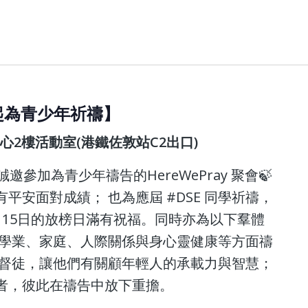
【一起為青少年祈禱】
中心2樓活動室(港鐵佐敦站C2出口)
 誠邀參加為青少年禱告的HereWePray 聚會🍃
平安面對成績； 也為應屆 #DSE 同學祈禱，
月15日的放榜日滿有祝福。同時亦為以下羣體
於學業、家庭、人際關係與身心靈健康等方面禱
基督徒，讓他們有關顧年輕人的承載力與智慧；
作者，彼此在禱告中放下重擔。