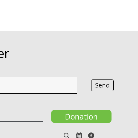
er
Donation