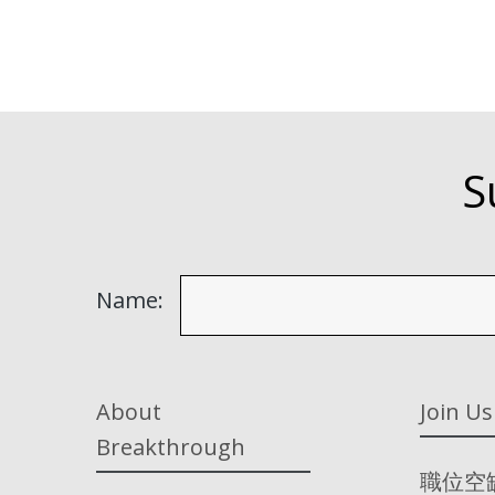
S
Name:
About
Join Us
Breakthrough
職位空