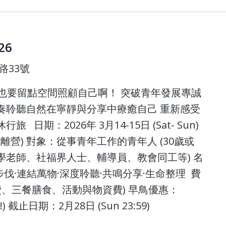
26
路33號
也要留點空間照顧自己啊！ 突破青年發展專誠
奏聆聽自然在寧靜與分享中療癒自己 重新感受
日期：2026年 3月14-15日 (Sat- Sun)
pm離營) 對象：從事青年工作的青年人 (30歲或
學老師、社福界人士、輔導員、教會同工等) 名
慢步伐·連結萬物·深度聆聽·共鳴分享·生命整理 費
宿營費、三餐膳食、活動與物資費) 早鳥優惠：
) 截止日期：2月28日 (Sun 23:59)