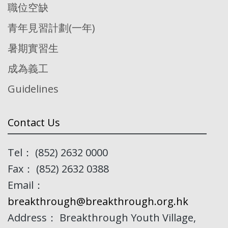
職位空缺
青年見習計劃(一年)
暑期實習生
成為義工
Guidelines
Contact Us
Tel： (852) 2632 0000
Fax： (852) 2632 0388
Email：
breakthrough@breakthrough.org.hk
Address： Breakthrough Youth Village,