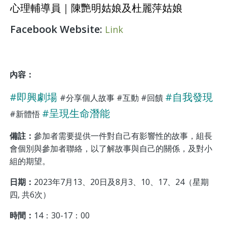
心理輔導員｜陳艷明姑娘及杜麗萍姑娘
Facebook Website:
Link
內容：
#即興劇場
#自我發現
#分享個人故事 #互動 #回饋
#呈現生命潛能
#新體悟
備註：
參加者需要提供一件對自己有影響性的故事，組長
會個別與參加者聯絡，以了解故事與自己的關係，及對小
組的期望。
日期：
2023年7月13、20日及8月3、10、17、24（星期
四, 共6次）
時間：
14：30-17：00