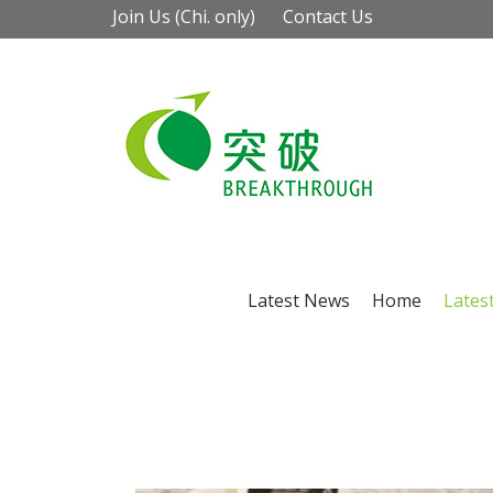
Join Us (Chi. only)
Contact Us
Latest News
Home
Lates