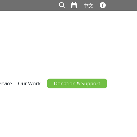
中文
ervice
Our Work
Donation & Support