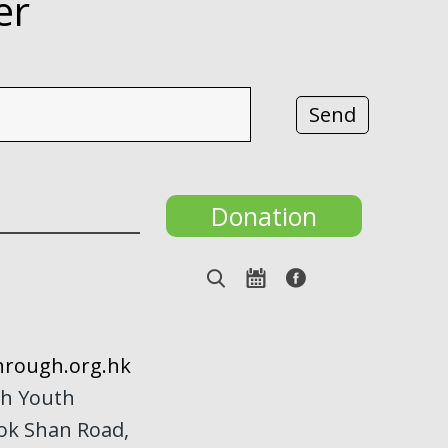
er
Donation
rough.org.hk
h Youth
Kok Shan Road,