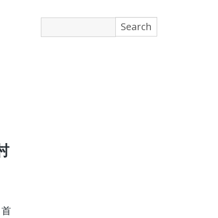
Search
for:
村
」首