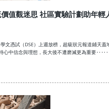
價值觀迷思 社區實驗計劃助年輕
8日) 中學文憑試（DSE）上週放榜，超級狀元報道鋪天蓋
持心中信念與理想，長大後不遭磨滅更為重要‥‥