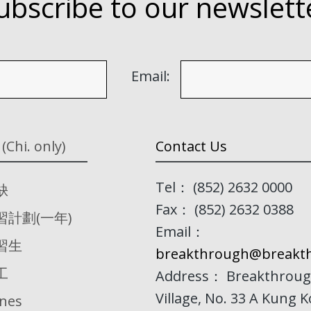
ubscribe to our newslett
Email:
 (Chi. only)
Contact Us
Tel： (852) 2632 0000
缺
Fax： (852) 2632 0388
習計劃(一年)
Email：
習生
breakthrough@breakth
工
Address： Breakthroug
Village, No. 33 A Kung 
ines