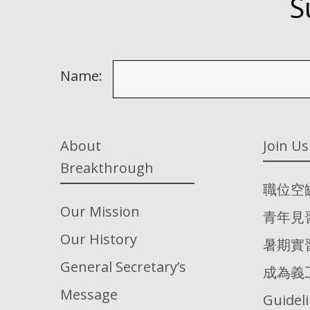
S
Name:
About
Join Us
Breakthrough
職位空
Our Mission
青年見
Our History
暑期實
General Secretary’s
成為義
Message
Guidel