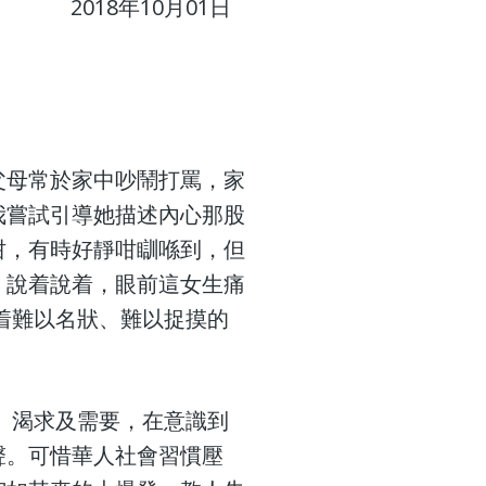
2018年10月01日
父母常於家中吵鬧打罵，家
我嘗試引導她描述內心那股
咁，有時好靜咁瞓喺到，但
」說着說着，眼前這女生痛
着難以名狀、難以捉摸的
、渴求及需要，在意識到
聲。可惜華人社會習慣壓