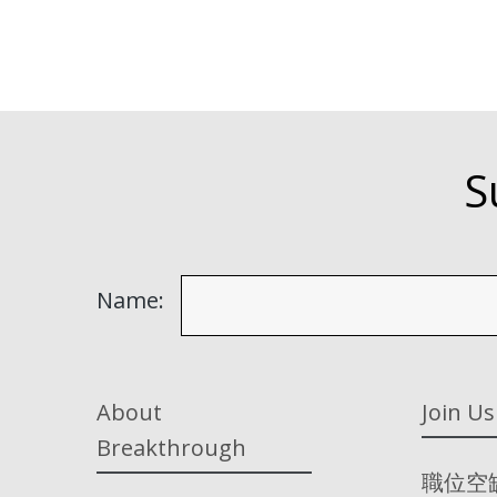
S
Name:
About
Join Us
Breakthrough
職位空