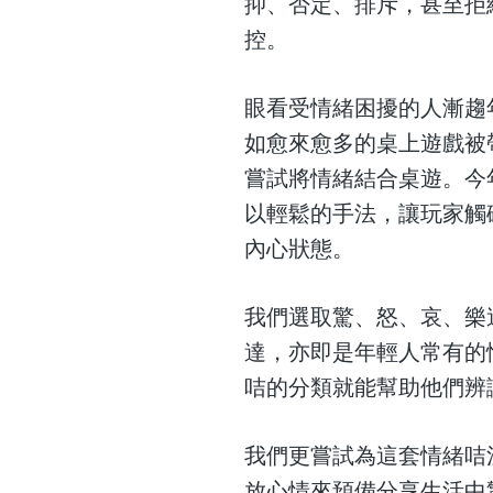
抑、否定、排斥，甚至拒
控。
眼看受情緒困擾的人漸趨
如愈來愈多的桌上遊戲被
嘗試將情緒結合桌遊。今
以輕鬆的手法，讓玩家觸
內心狀態。
我們選取驚、怒、哀、樂
達，亦即是年輕人常有的
咭的分類就能幫助他們辨
我們更嘗試為這套情緒咭
放心情來預備分享生活中