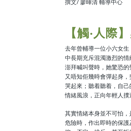
撰文/ 廖暉清 輔導中心
【觸‧人際】
去年曾輔導一位小六女生
中長期充斥混濁激烈的情
澎拜喊叫聲時，她驚恐的
又唔知佢幾時會彈起身，
哭起來；聽着聽着，自己
情緒風浪，正向年輕人撲
其實情緒本身並不可怕，
危險時，作出即時的保護