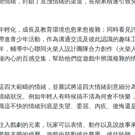
絕情緒，封鎖了宣洩情緒的渠道，長期累積遂引致
年輕化，成長及教育環境也愈來愈複雜；同時看見
帶進青少年活動，作為溝通交流及彼此認識的趣味
年，輔導中心聯同火柴人設計團隊合力創作《火柴
碰內心的百感交集，幫助他們從遊戲中辨識複雜的
這四大範疇的情緒，並嘗試將這四大情緒刻意細分為0
情緒狀況。例如年輕人有時候搞不清為何會不快樂
識這不快的情緒到底是失望、委屈、內疚、後悔還
注入戲劇的元素，玩家可以表情、動作以及說故事
驚怒哀樂的經歷。遊戲中鼓勵彼此尊重、彼此聆聽