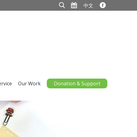
中文
ervice
Our Work
Donation & Support