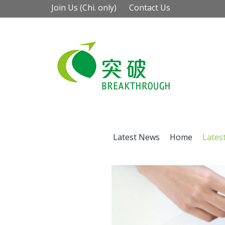
Join Us (Chi. only)
Contact Us
Latest News
Home
Lates