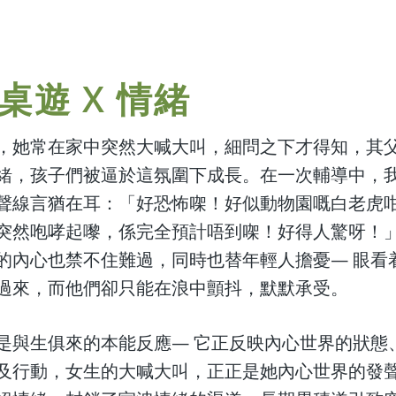
桌遊 X 情緒
，她常在家中突然大喊大叫，細問之下才得知，其
緒，孩子們被逼於這氛圍下成長。在一次輔導中，
聲線言猶在耳：「好恐怖㗎！好似動物園嘅白老虎
突然咆哮起嚟，係完全預計唔到㗎！好得人驚呀！
的內心也禁不住難過，同時也替年輕人擔憂— 眼看
過來，而他們卻只能在浪中顫抖，默默承受。
是與生俱來的本能反應— 它正反映內心世界的狀態
及行動，女生的大喊大叫，正正是她內心世界的發