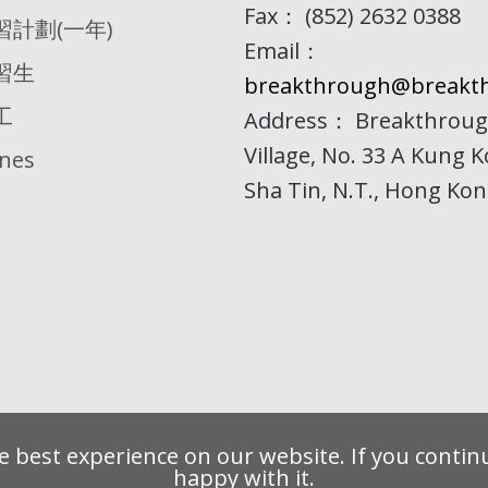
Fax： (852) 2632 0388
習計劃(一年)
Email：
習生
breakthrough@breakth
工
Address： Breakthroug
Village, No. 33 A Kung 
ines
Sha Tin, N.T., Hong Ko
 best experience on our website. If you continu
happy with it.