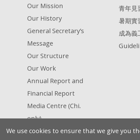
Our Mission
青年見
Our History
暑期實
General Secretary’s
成為義
Message
Guidel
Our Structure
Our Work
Annual Report and
Financial Report
Media Centre (Chi.
only)
We use cookies to ensure that we give you the
Our Partners