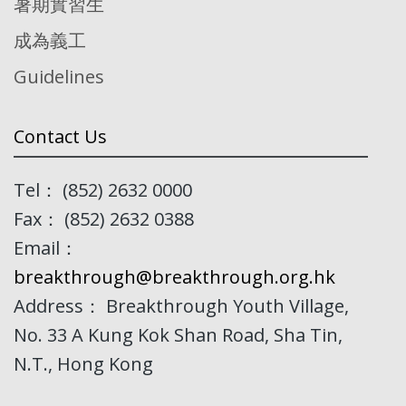
暑期實習生
成為義工
Guidelines
Contact Us
Tel： (852) 2632 0000
Fax： (852) 2632 0388
Email：
breakthrough@breakthrough.org.hk
Address： Breakthrough Youth Village,
No. 33 A Kung Kok Shan Road, Sha Tin,
N.T., Hong Kong