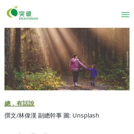
To
nav
總．有話說
撰文/林偉漢 副總幹事 圖: Unsplash