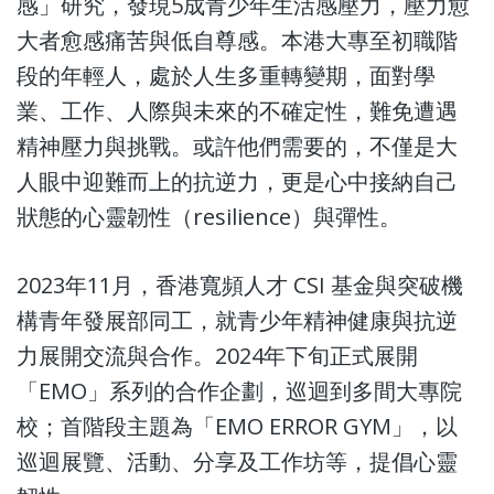
感」研究，發現5成青少年生活感壓力，壓力愈
大者愈感痛苦與低自尊感。本港大專至初職階
段的年輕人，處於人生多重轉變期，面對學
業、工作、人際與未來的不確定性，難免遭遇
精神壓力與挑戰。或許他們需要的，不僅是大
人眼中迎難而上的抗逆力，更是心中接納自己
狀態的心靈韌性（resilience）與彈性。
2023年11月，
香港寬頻人才 CSI 基金
與突破機
構青年發展部同工，
就青少年精神健康與抗逆
力展開交流與合作。2024年下旬正式展開
「EMO」系列的合作企劃
，巡迴到多間大專院
校；
首階段主題為「EMO ERROR GYM」，
以
巡迴展覽、活動、分享及工作坊等，
提倡心靈