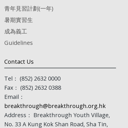
青年見習計劃(一年)
暑期實習生
成為義工
Guidelines
Contact Us
Tel： (852) 2632 0000
Fax： (852) 2632 0388
Email：
breakthrough@breakthrough.org.hk
Address： Breakthrough Youth Village,
No. 33 A Kung Kok Shan Road, Sha Tin,