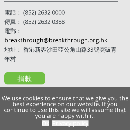
電話： (852) 2632 0000
傳真： (852) 2632 0388
電郵：
breakthrough@breakthrough.org.hk
地址： 香港新界沙田亞公角山路33號突破青
年村
捐款
We use cookies to ensure that we give you the
best experience on our website. If you
continue to use this site we will assume that
Copyright 2022 Breakthrough Ltd. All rights reserved.
you are happy with it.
Ok
Privacy policy
私隱條例
免責聲明