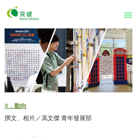
To
nav
X．動向
撰文、相片／馮文傑 青年發展部