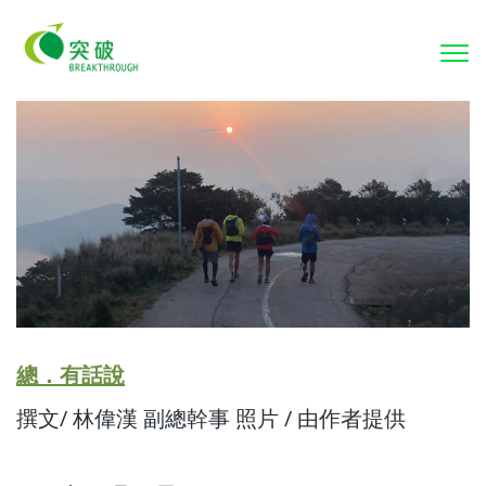
To
nav
總．有話說
撰文/ 林偉漢 副總幹事 照片 / 由作者提供