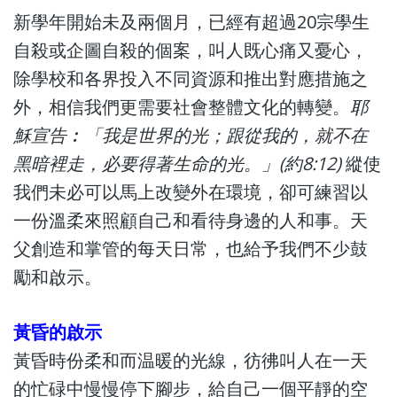
新學年開始未及兩個月，已經有超過20宗學生
自殺或企圖自殺的個案，叫人既心痛又憂心，
除學校和各界投入不同資源和推出對應措施之
外，相信我們更需要社會整體文化的轉變。
耶
穌宣告︰「我是世界的光；跟從我的，就不在
黑暗裡走，必要得著生命的光。」(約8:12)
縱使
我們未必可以馬上改變外在環境，卻可練習以
一份溫柔來照顧自己和看待身邊的人和事。天
父創造和掌管的每天日常，也給予我們不少鼓
勵和啟示。
黃昏的啟示
黃昏時份柔和而温暖的光線，彷彿叫人在一天
的忙碌中慢慢停下腳步，給自己一個平靜的空