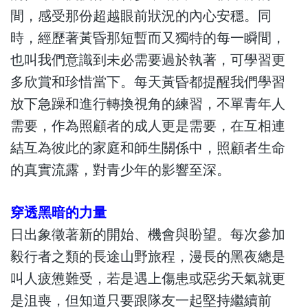
間，感受那份超越眼前狀況的內心安穩。同
時，經歷著黃昏那短暫而又獨特的每一瞬間，
也叫我們意識到未必需要過於執著，可學習更
多欣賞和珍惜當下。每天黃昏都提醒我們學習
放下急躁和進行轉換視角的練習，不單青年人
需要，作為照顧者的成人更是需要，在互相連
結互為彼此的家庭和師生關係中，照顧者生命
的真實流露，對青少年的影響至深。
穿透黑暗的力量
日出象徵著新的開始、機會與盼望。每次參加
毅行者之類的長途山野旅程，漫長的黑夜總是
叫人疲憊難受，若是遇上傷患或惡劣天氣就更
是沮喪，但知道只要跟隊友一起堅持繼續前