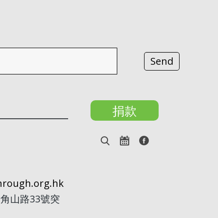
捐款
rough.org.hk
角山路33號突