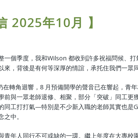
 2025年10月 】
一個季度，我和Wilson 都收到許多祝福問候、
以來，背後是有何等深厚的情誼，承托住我們一眾
聲仍在轉角迴響，8 月預備開學的聲音已在響起，青
學前與一眾老師退修、相聚，部分「突破」同工更
同工打打氣—特別是不少新入職的老師其實也是Ge
念之中。
與青年人同行不可或缺的一環。繼上年度在大專校