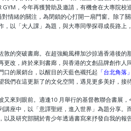
ROR GYM，今年再獲贊助及邀請，有機會在大專院校
過對情緒的關注，為閉鎖的心打開一扇門窗。除了關
作，以「大人課」為題，與大專同學探尋成長路上
佐敦的突破書廊。在超強颱風樺加沙掠過香港後的
再更改，終於來到書廊，與香港的文創品牌創作人
門口的展銷台，以醒目的天藍色襯托起
「台北角落
望我們在這更新了的文化空間，遇見更多美好，接
又來到眼前。適逢10 月舉行的基督教聯合書展，今
列講座中，以「意譯聖經，進入世界」為題分享。
，以及研究部關於青少年透過書寫來抒發自我的報