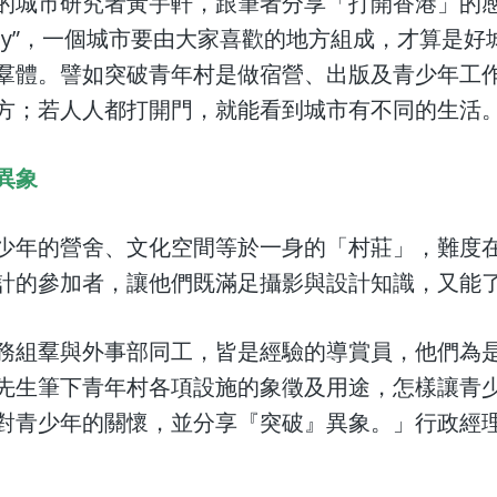
的城市研究者黃宇軒，跟筆者分享「打開香港」的
Good City”，一個城市要由大家喜歡的地方組成，才
羣體。譬如突破青年村是做宿營、出版及青少年工
方；若人人都打開門，就能看到城市有不同的生活
異象
少年的營舍、文化空間等於一身的「村莊」，難度
計的參加者，讓他們既滿足攝影與設計知識，又能
務組羣與外事部同工，皆是經驗的導賞員，他們為
先生筆下青年村各項設施的象徵及用途，怎樣讓青
對青少年的關懷，並分享『突破』異象。」行政經