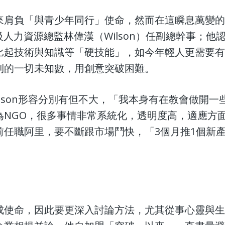
來肩負「與青少年同行」使命，然而在這瞬息萬變
前高級人力資源總監林偉漢（Wilson）任副總幹事
比起技術與知識等「硬技能」，如今年輕人更需要
到的一切未知數，用創意突破困難。
ilson形容分別有但不大，「我本身有在教會做開
為NGO，很多事情非常系統化，透明度高，適應方
前任職阿里，要不斷跟市場鬥快，「3個月推1個新
成使命，因此要更深入討論方法，尤其從事心靈與