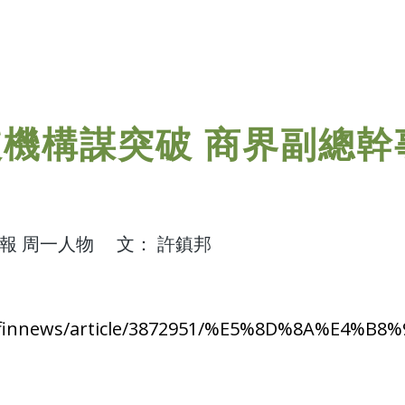
機構謀突破 商界副總幹
信報 周一人物 文： 許鎮邦
news/finnews/article/3872951/%E5%8D%8