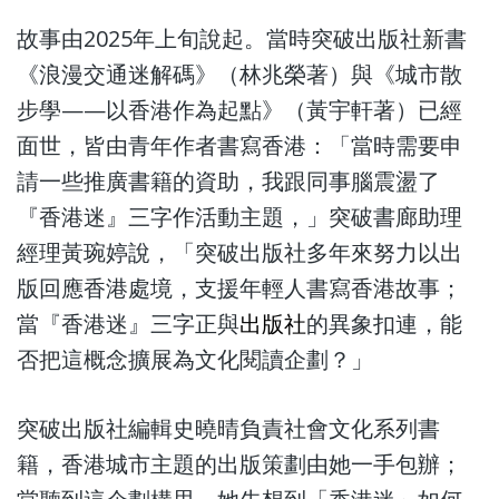
故事由2025年上旬說起。當時突破出版社新書
《浪漫交通迷解碼》（林兆榮著）與《城市散
步學——以香港作為起點》（黃宇軒著）已經
面世，皆由青年作者書寫香港：「當時需要申
請一些推廣書籍的資助，我跟同事腦震盪了
『香港迷』三字作活動主題，」突破書廊助理
經理黃琬婷說，「突破出版社多年來努力以出
版回應香港處境，支援年輕人書寫香港故事；
當『香港迷』三字正與
出版社
的異象扣連，能
否把這概念擴展為文化閱讀企劃？」
突破出版社編輯史曉晴負責社會文化系列書
籍，香港城市主題的出版策劃由她一手包辦；