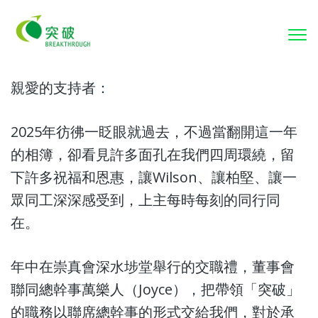
To
nav
親愛的支持者：
2025年彷彿一眨眼就過去，不過當翻開這一年
的相簿，卻看見許多面孔在我們四周環繞，留
下許多祝福和恩惠，讓Wilson、讓柏堅、讓一
眾同工深深感受到，上主每時每刻的同行同
在。
年中在崇真會深水埗堂舉行的交職禮，董事會
聯同總幹事萬樂人（Joyce），把帶領「突破」
的職務以聯席總幹事的形式交給我們，對於承