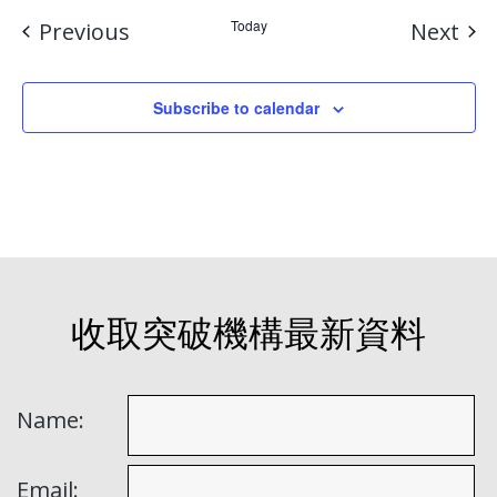
Events
Today
Eve
Previous
Next
Subscribe to calendar
收取突破機構最新資料
Name:
Email: