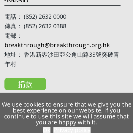
電話： (852) 2632 0000
傳真： (852) 2632 0388
電郵：
breakthrough@breakthrough.org.hk
地址： 香港新界沙田亞公角山路33號突破青
年村
捐款
We use cookies to ensure that we give you the
best experience on our website. If you
continue to use this site we will assume that
Copyright 2022 Breakthrough Ltd. All rights reserved.
you are happy with it.
Ok
Privacy policy
私隱條例
免責聲明