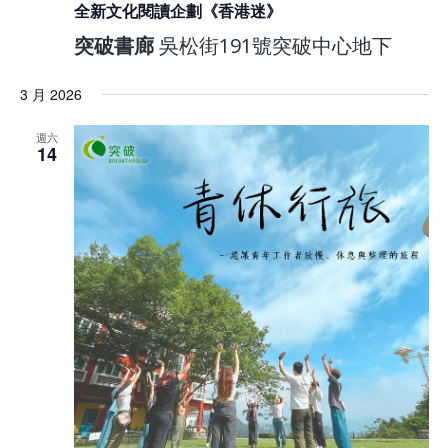
全新文化閱讀企劃《香港迷》
突破書廊
吳松街191號突破中心地下
3 月 2026
週六
14