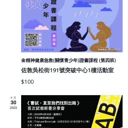
🌼精神健康急救(關懷青少年)證書課程 (第四班)
佐敦吳松街191號突破中心1樓活動室
$100
4 月
30
2023