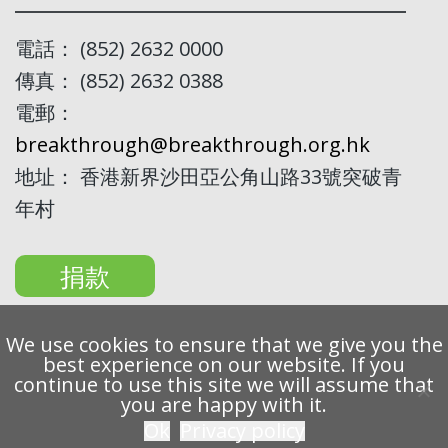
電話： (852) 2632 0000
傳真： (852) 2632 0388
電郵：
breakthrough@breakthrough.org.hk
地址： 香港新界沙田亞公角山路33號突破青
年村
捐款
We use cookies to ensure that we give you the
best experience on our website. If you
continue to use this site we will assume that
Copyright 2022 Breakthrough Ltd. All rights reserved.
you are happy with it.
Ok
Privacy policy
私隱條例
免責聲明