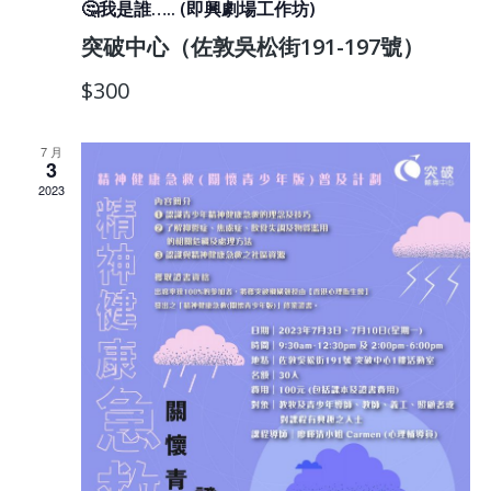
🤔我是誰….. (即興劇場工作坊)
突破中心（佐敦吳松街191-197號）
$300
7 月
3
2023