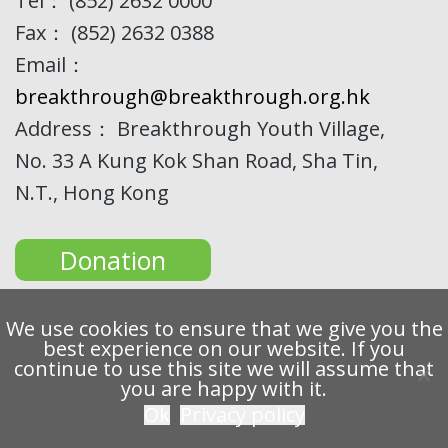
Tel： (852) 2632 0000
Fax： (852) 2632 0388
Email：
breakthrough@breakthrough.org.hk
Address： Breakthrough Youth Village,
No. 33 A Kung Kok Shan Road, Sha Tin,
N.T., Hong Kong
Donation
We use cookies to ensure that we give you the
best experience on our website. If you
continue to use this site we will assume that
Copyright 2022 Breakthrough Ltd. All rights reserved.
you are happy with it.
Ok
Privacy policy
Privacy
Disclaimer