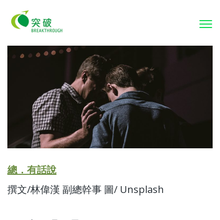
To
nav
總．有話說
撰文/林偉漢 副總幹事 圖/ Unsplash