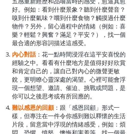
五感重新經歷和品嚐當時的感受，愈逼真愈
好。例如：看到什麼景象？聽到什麼聲音？
嗅到什麼氣味？嚐到什麼食物？觸摸過什麼
物件？另外，留心過程中的情緒（例如：喜
樂？輕鬆？興奮？滿足？平安？），找一個
最合適的形容詞描述這感受。
內心對話
：花一點時間浸淫在這平安喜悅的
經驗之中。看看有什麼地方是值得好好欣賞
和肯定自己的，讓自己對內心的微聲更敏
銳，更明瞭心靈深處的渴望。心裡可能會浮
現一個想望、邀請、催迫、挑戰或問題，是
你可以之後思考或有所回應的。
難以感恩的回顧
：跟「感恩回顧」形式一
樣，但專注在一件令你感到難以釋懷的生活
片段，留意當中浮現的情緒感受，例如：煩
悶、恐懼、憤怒、懊悔和害羞等。找一個最