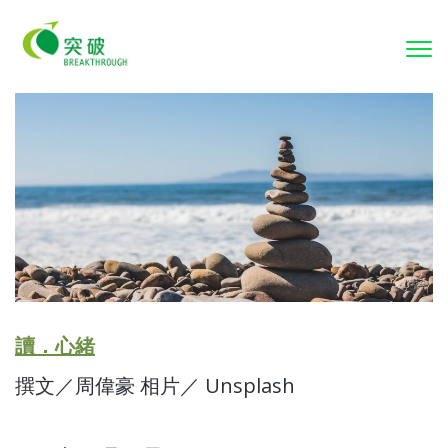
To
nav
讀．心緒
撰文／周偉豪 相片／ Unsplash