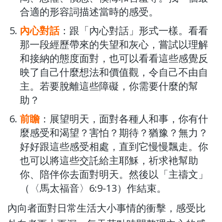
合適的形容詞描述當時的感受。
內心對話
：跟「內心對話」形式一樣。看看
那一段經歷帶來的失望和灰心，嘗試以理解
和接納的態度面對，也可以看看這些感覺反
映了自己什麼想法和價值觀，令自己不由自
主。若要脫離這些障礙，你需要什麼的幫
助？
前瞻
：展望明天，面對各種人和事，你有什
麼感受和渴望？害怕？期待？猶豫？無力？
好好跟這些感受相處，直到它慢慢飄走。你
也可以將這些交託給主耶穌，祈求衪幫助
你、陪伴你去面對明天。然後以「主禱文」
（〈馬太福音〉6:9-13）作結束。
內向者面對日常生活大小事情的衝擊，感受比